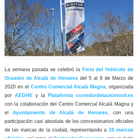
La semana pasada se celebró la
Feria del Vehículo de
Ocasión de Alcalá de Henares
del 5 al 8 de Marzo de
2020 en el
Centro Comercial Alcalá Magna
, organizada
por
AEDHE
y la
Plataforma corredordelautomovil.es
con la colaboración del Centro Comercial Alcalá Magna y
el
Ayuntamiento de Alcalá de Henares
, con una
participación casi absoluta de los concesionarios oficiales
de las marcas de la ciudad, representando a
26 marcas