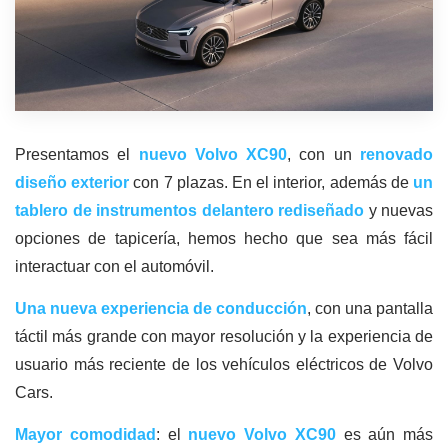
Presentamos el
nuevo Volvo XC90
, con un
renovado
diseño exterior
con 7 plazas. En el interior, además de
un
tablero de instrumentos delantero rediseñado
y nuevas
opciones de tapicería, hemos hecho que sea más fácil
interactuar con el automóvil.
Una nueva experiencia de conducción
, con una pantalla
táctil más grande con mayor resolución y la experiencia de
usuario más reciente de los vehículos eléctricos de Volvo
Cars.
Mayor comodidad
: el
nuevo Volvo XC90
es aún más