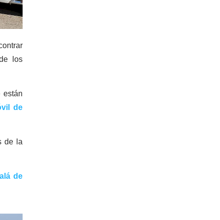
contrar
e los
e están
vil de
s de la
alá de