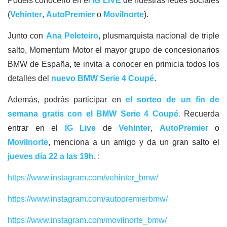
Podéis conocerlo en el
IG LIVE
de nuestras redes sociales
(
Vehinter
,
AutoPremier
o
Movilnorte
).
Junto con
Ana Peleteiro
, plusmarquista nacional de triple
salto, Momentum Motor el mayor grupo de concesionarios
BMW de España, te invita a conocer en primicia todos los
detalles del
nuevo BMW Serie 4 Coupé
.
Además, podrás participar en
el sorteo de un fin de
semana gratis con el BMW Serie 4 Coupé.
Recuerda
entrar en el
IG Live
de
Vehinter
,
AutoPremier
o
Movilnorte
, menciona a un amigo y da un gran salto el
jueves día 22 a las 19h.
:
https://www.instagram.com/vehinter_bmw/
https://www.instagram.com/autopremierbmw/
https://www.instagram.com/movilnorte_bmw/