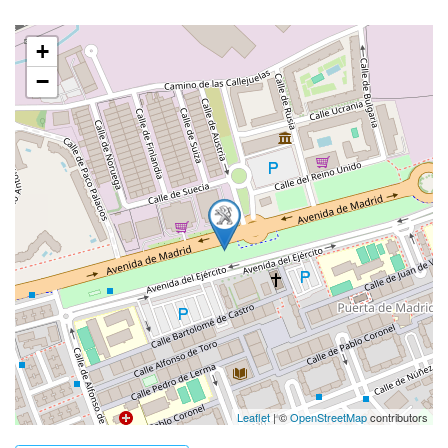
+
−
Leaflet
| ©
OpenStreetMap
contributors