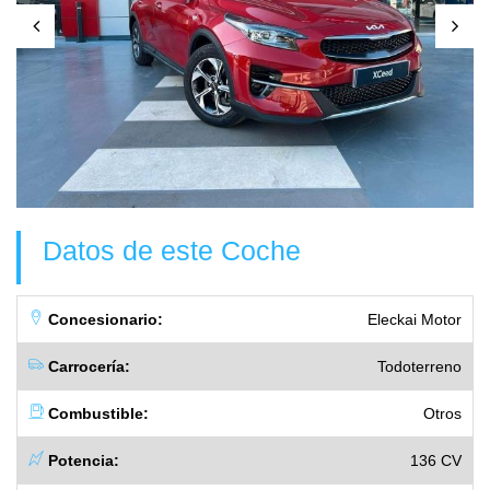
Datos de este Coche
Concesionario:
Eleckai Motor
Carrocería:
Todoterreno
Combustible:
Otros
Potencia:
136 CV